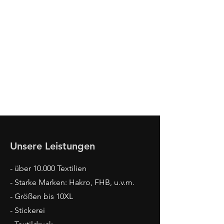
Unsere Leistungen
- über 10.000 Textilien
- Starke Marken: Hakro, FHB, u.v.m.
- Größen bis 10XL
- Stickerei