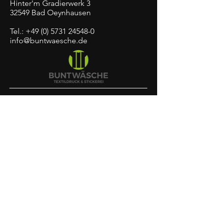
Hinter'm Gradierwerk 3
32549 Bad Oeynhausen
Tel.:
+49 (0) 5731 24548-0
info@buntwaesche.de
Impressum
Datenschutz
AGB
©
2010-2026
BUNTWÄSCHE I
Textildruck + Stickerei
bad
oeynhausen