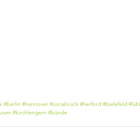
k
#berlin
#hannover
#osnabrück
#herford
#bielefeld
#lü
usen
#kirchlengern
#bünde