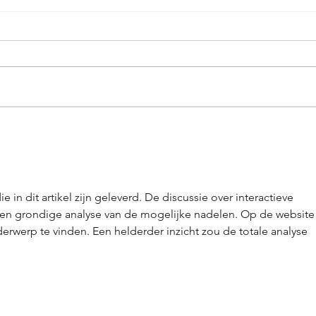
Vollende dein Markenimage
Indi
mit eigenem Label!
Golf
 in dit artikel zijn geleverd. De discussie over interactieve 
 een grondige analyse van de mogelijke nadelen. Op de website 
derwerp te vinden. Een helderder inzicht zou de totale analyse 