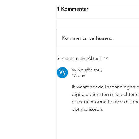
1 Kommentar
Kommentar verfassen...
Eilauftrag in Rekordzeit:
Sortieren nach:
Aktuell
Wie wir den Obsthof Otte
Vy Nguyễn thuý
fürs Obstblütenfest 2026
17. Jan.
eingekleidet haben
Ik waardeer de inspanningen die
digitale diensten mist echter
er extra informatie over dit on
optimaliseren.