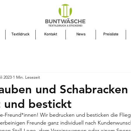
Textildruck
Kontakt
News
Preisliste
li 2023
1 Min. Lesezeit
hauben und Schabracken
 und bestickt
erde-Freund*innen! Wir bedrucken und besticken die Fli
ierbeinigen Freunde ganz individuell nach Kundenwunsch
genen Stall-Logo, dem Vereinswappen oder einem Spon