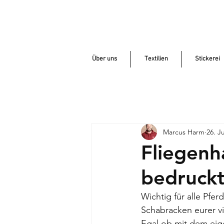
Über uns
Textilien
Stickerei
Marcus Harm
26. Ju
Fliegen
bedruckt
Wichtig für alle Pf
Schabracken eurer v
Egal ob mit dem ei