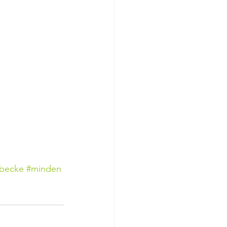
bbecke
#minden