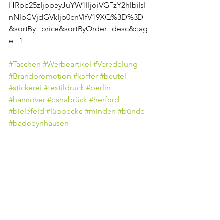
HRpb25zIjpbeyJuYW1lIjoiVGFzY2hlbiIsI
nNlbGVjdGVkIjp0cnVlfV19XQ%3D%3D
&sortBy=price&sortByOrder=desc&pag
e=1
#Taschen
#Werbeartikel
#Veredelung
#Brandpromotion
#koffer
#beutel
#stickerei
#textildruck
#berlin
#hannover
#osnabrück
#herford
#bielefeld
#lübbecke
#minden
#bünde
#badoeynhausen