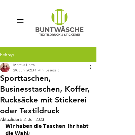
Beitrag
Marcus Harm
29. Juni 2023
1 Min. Lesezeit
Sporttaschen,
Businesstaschen, Koffer,
Rucksäcke mit Stickerei
oder Textildruck
Aktualisiert:
2. Juli 2023
𝗪𝗶𝗿 𝗵𝗮𝗯𝗲𝗻 𝗱𝗶𝗲 𝗧𝗮𝘀𝗰𝗵𝗲𝗻, 𝗶𝗵𝗿 𝗵𝗮𝗯𝘁 
𝗱𝗶𝗲 𝗪𝗮𝗵𝗹! 