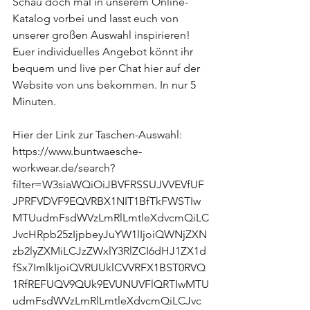
Schau doch mal in unserem Online-
Katalog vorbei und lasst euch von 
unserer großen Auswahl inspirieren! 
Euer individuelles Angebot könnt ihr 
bequem und live per Chat hier auf der 
Website von uns bekommen. In nur 5 
Minuten.
Hier der Link zur Taschen-Auswahl: 
https://www.buntwaesche-
workwear.de/search?
filter=W3siaWQiOiJBVFRSSUJVVEVfUF
JPRFVDVF9EQVRBX1NIT1BfTkFWSTIw
MTUudmFsdWVzLmRlLmtleXdvcmQiLC
JvcHRpb25zIjpbeyJuYW1lIjoiQWNjZXN
zb2lyZXMiLCJzZWxlY3RlZCI6dHJ1ZX1d
fSx7ImlkIjoiQVRUUklCVVRFX1BST0RVQ
1RfREFUQV9QUk9EVUNUVFlQRTIwMTU
udmFsdWVzLmRlLmtleXdvcmQiLCJvc